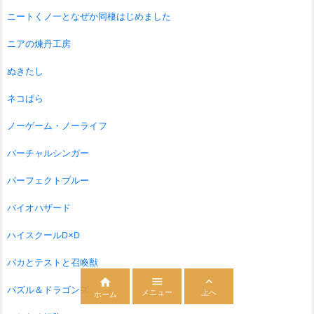
ニートくノ一となぜか同棲はじめました
ニアの煉丹工房
ぬきたし
ネコぱら
ノーゲーム・ノーライフ
バーチャルシンガー
パーフェクトブルー
バイオハザード
ハイスクールD×D
バカとテストと召喚獣



パズル＆ドラゴンズ
メニュー
上へ
ホーム