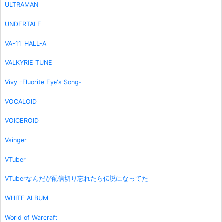
ULTRAMAN
UNDERTALE
VA-11_HALL-A
VALKYRIE TUNE
Vivy -Fluorite Eye's Song-
VOCALOID
VOICEROID
Vsinger
VTuber
VTuberなんだが配信切り忘れたら伝説になってた
WHITE ALBUM
World of Warcraft