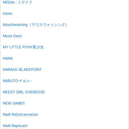
MiSide : ミサイド
mono
Mouthwashing（マウスウォッシング）
Muse Dash
MY LITTLE PONY美少女
NANA
NARAKA: BLADEPOINT
NARUTO‐ナルト‐
NEEDY GIRL OVERDOSE
NEW GAME!!
NieR Re[in]carnation
NieR Replicant