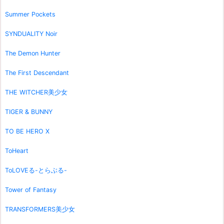
Summer Pockets
SYNDUALITY Noir
The Demon Hunter
The First Descendant
THE WITCHER美少女
TIGER & BUNNY
TO BE HERO X
ToHeart
ToLOVEる-とらぶる-
Tower of Fantasy
TRANSFORMERS美少女