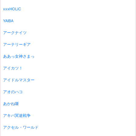
xxxHOLiC
YAIBA
アークナイツ
アーテリーギア
ああっ女神さまっ
アイカツ！
アイドルマスター
アオのハコ
あかね噺
アキバ冥途戦争
アクセル・ワールド