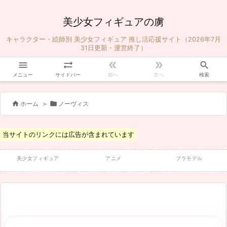
美少女フィギュアの虜
キャラクター・絵師別 美少女フィギュア 推し活応援サイト（2026年7月
31日更新・運営終了）





メニュー
サイドバー
前へ
次へ
検索


ホーム
>
ノーヴィス
当サイトのリンクには広告が含まれています
美少女フィギュア
アニメ
プラモデル