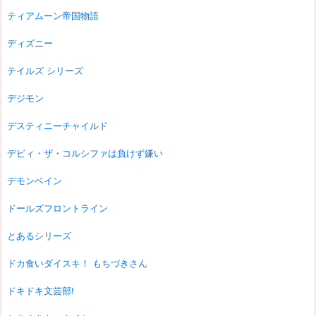
ティアムーン帝国物語
ディズニー
テイルズ シリーズ
デジモン
デスティニーチャイルド
デビィ・ザ・コルシファは負けず嫌い
デモンベイン
ドールズフロントライン
とあるシリーズ
ドカ食いダイスキ！ もちづきさん
ドキドキ文芸部!