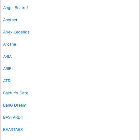
Angel Beats！
Another
Apex Legends
Arcane
ARIA
ARIEL
ATRI
Baldur's Gate
BanG Dream
BASTARD!!
BEASTARS