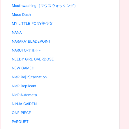
Mouthwashing（マウスウォッシング）
Muse Dash
MY LITTLE PONY美少女
NANA
NARAKA: BLADEPOINT
NARUTO‐ナルト‐
NEEDY GIRL OVERDOSE
NEW GAME!!
NieR Re[in]carnation
NieR Replicant
NieR:Automata
NINJA GAIDEN
ONE PIECE
PARQUET