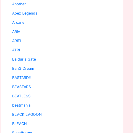
Another
Apex Legends
Arcane
ARIA
ARIEL
ATRI
Baldur's Gate
BanG Dream
BASTARD!!
BEASTARS
BEATLESS
beatmania
BLACK LAGOON
BLEACH
Bloodborne