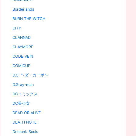
Borderlands
BURN THE WITCH
CITY
CLANNAD
CLAYMORE
CODE VEIN
COMICUP
D.C. 〜ダ・カーポ〜
D.Gray-man
DCコミックス
DC美少女
DEAD OR ALIVE
DEATH NOTE
Demon’s Souls