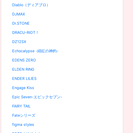
Diablo（ディアブロ）
DJMAX
Dr.STONE
DRACU-RIOT！
DZ12SX
Echocalypse -緋紅の神約-
EDENS ZERO
ELDEN RING
ENDER LILIES
Engage Kiss
Epic Seven-エピックセブン-
FAIRY TAIL
Fateシリーズ
figma styles