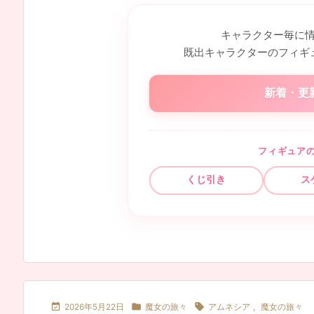
キャラクター毎に
既出キャラクターのフィギ
新着・更
フィギュア
くじ引き
ス



2026年5月22日
魔女の旅々
アムネシア
,
魔女の旅々