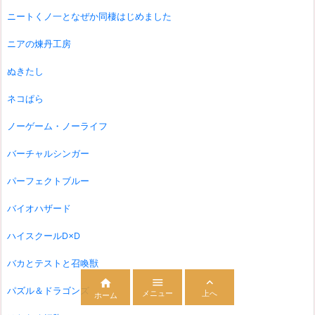
ニートくノ一となぜか同棲はじめました
ニアの煉丹工房
ぬきたし
ネコぱら
ノーゲーム・ノーライフ
バーチャルシンガー
パーフェクトブルー
バイオハザード
ハイスクールD×D
バカとテストと召喚獣



パズル＆ドラゴンズ
メニュー
上へ
ホーム