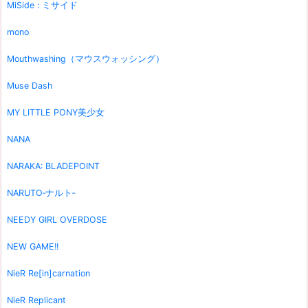
MiSide : ミサイド
mono
Mouthwashing（マウスウォッシング）
Muse Dash
MY LITTLE PONY美少女
NANA
NARAKA: BLADEPOINT
NARUTO‐ナルト‐
NEEDY GIRL OVERDOSE
NEW GAME!!
NieR Re[in]carnation
NieR Replicant