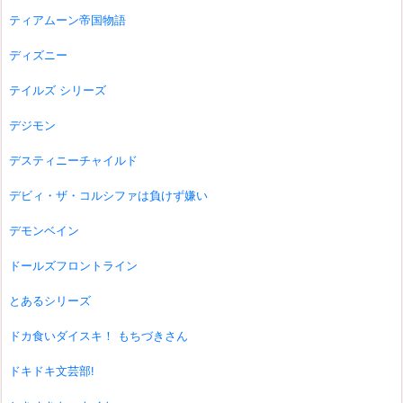
ティアムーン帝国物語
ディズニー
テイルズ シリーズ
デジモン
デスティニーチャイルド
デビィ・ザ・コルシファは負けず嫌い
デモンベイン
ドールズフロントライン
とあるシリーズ
ドカ食いダイスキ！ もちづきさん
ドキドキ文芸部!