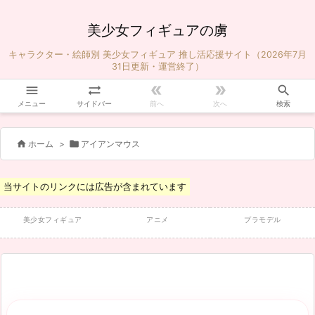
美少女フィギュアの虜
キャラクター・絵師別 美少女フィギュア 推し活応援サイト（2026年7月
31日更新・運営終了）





メニュー
サイドバー
前へ
次へ
検索


ホーム
>
アイアンマウス
当サイトのリンクには広告が含まれています
美少女フィギュア
アニメ
プラモデル