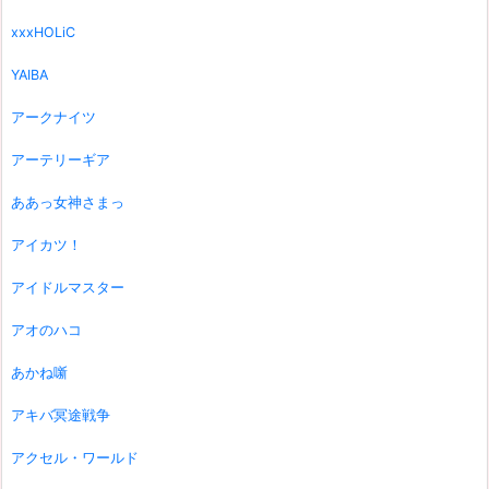
xxxHOLiC
YAIBA
アークナイツ
アーテリーギア
ああっ女神さまっ
アイカツ！
アイドルマスター
アオのハコ
あかね噺
アキバ冥途戦争
アクセル・ワールド