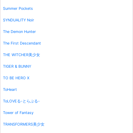
Summer Pockets
SYNDUALITY Noir
The Demon Hunter
The First Descendant
THE WITCHER美少女
TIGER & BUNNY
TO BE HERO X
ToHeart
ToLOVEる-とらぶる-
Tower of Fantasy
TRANSFORMERS美少女