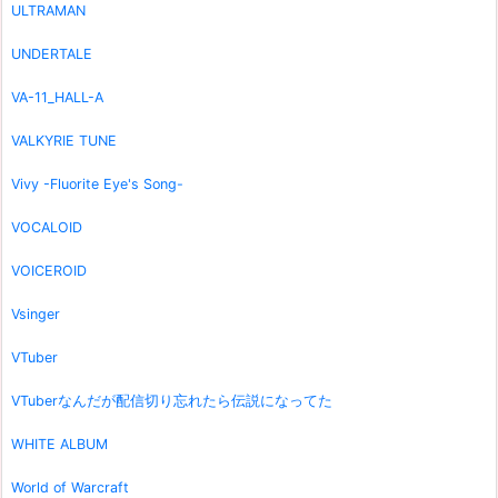
ULTRAMAN
UNDERTALE
VA-11_HALL-A
VALKYRIE TUNE
Vivy -Fluorite Eye's Song-
VOCALOID
VOICEROID
Vsinger
VTuber
VTuberなんだが配信切り忘れたら伝説になってた
WHITE ALBUM
World of Warcraft