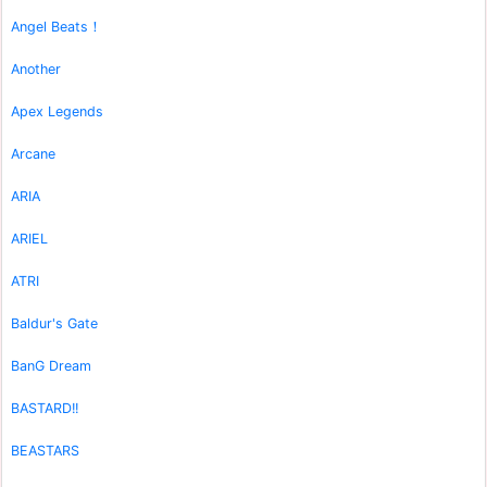
Angel Beats！
Another
Apex Legends
Arcane
ARIA
ARIEL
ATRI
Baldur's Gate
BanG Dream
BASTARD!!
BEASTARS