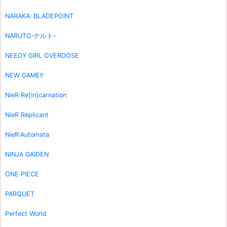
NARAKA: BLADEPOINT
NARUTO‐ナルト‐
NEEDY GIRL OVERDOSE
NEW GAME!!
NieR Re[in]carnation
NieR Replicant
NieR:Automata
NINJA GAIDEN
ONE PIECE
PARQUET
Perfect World