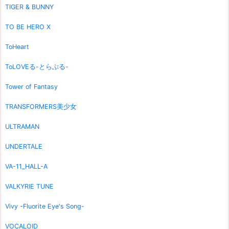
TIGER & BUNNY
TO BE HERO X
ToHeart
ToLOVEる-とらぶる-
Tower of Fantasy
TRANSFORMERS美少女
ULTRAMAN
UNDERTALE
VA-11_HALL-A
VALKYRIE TUNE
Vivy -Fluorite Eye's Song-
VOCALOID