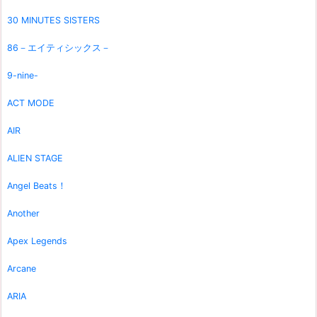
30 MINUTES SISTERS
86－エイティシックス－
9-nine-
ACT MODE
AIR
ALIEN STAGE
Angel Beats！
Another
Apex Legends
Arcane
ARIA