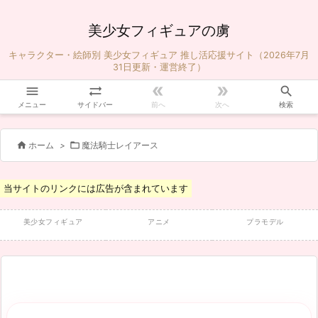
美少女フィギュアの虜
キャラクター・絵師別 美少女フィギュア 推し活応援サイト（2026年7月
31日更新・運営終了）





メニュー
サイドバー
前へ
次へ
検索


ホーム
>
魔法騎士レイアース
当サイトのリンクには広告が含まれています
美少女フィギュア
アニメ
プラモデル