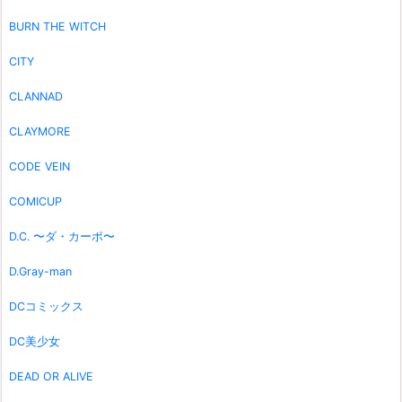
BURN THE WITCH
CITY
CLANNAD
CLAYMORE
CODE VEIN
COMICUP
D.C. 〜ダ・カーポ〜
D.Gray-man
DCコミックス
DC美少女
DEAD OR ALIVE