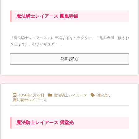
魔法騎士レイアース 鳳凰寺風
『魔法騎士レイアース』に登場するキャラクター、「鳳凰寺風（ほうお
うじふう）」のフィギュア・ ...
記事を読む



2026年1月28日
魔法騎士レイアース
獅堂光
,
魔法騎士レイアース
魔法騎士レイアース 獅堂光