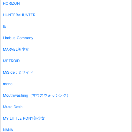
HORIZON
HUNTER×HUNTER
Ib
Limbus Company
MARVEL美少女
METROID
MiSide : ミサイド
mono
Mouthwashing（マウスウォッシング）
Muse Dash
MY LITTLE PONY美少女
NANA