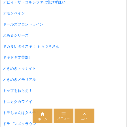
デビィ・ザ・コルシファは負けず嫌い
デモンベイン
ドールズフロントライン
とあるシリーズ
ドカ食いダイスキ！ もちづきさん
ドキドキ文芸部!
ときめきトゥナイト
ときめきメモリアル
トップをねらえ！
トニカクカワイイ
トモちゃんは女の子！



メニュー
上へ
ホーム
ドラゴンズクラウン