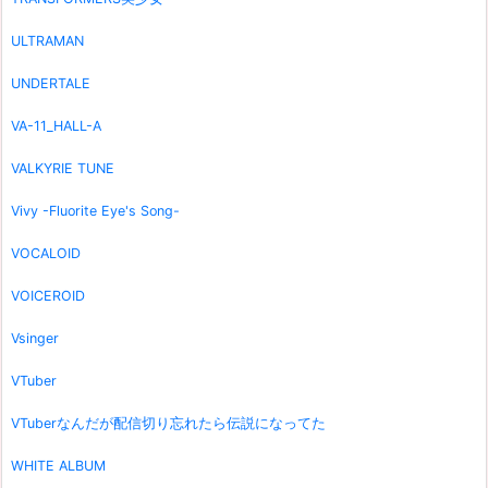
ULTRAMAN
UNDERTALE
VA-11_HALL-A
VALKYRIE TUNE
Vivy -Fluorite Eye's Song-
VOCALOID
VOICEROID
Vsinger
VTuber
VTuberなんだが配信切り忘れたら伝説になってた
WHITE ALBUM