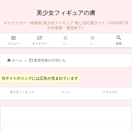
美少女フィギュアの虜
キャラクター・絵師別 美少女フィギュア 推し活応援サイト（2026年7月
31日更新・運営終了）





メニュー
サイドバー
前へ
次へ
検索


ホーム
>
紫雲寺家の子供たち
当サイトのリンクには広告が含まれています
美少女フィギュア
アニメ
プラモデル