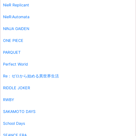
NieR Replicant
NieR:Automata
NINJA GAIDEN
ONE PIECE
PARQUET
Perfect World
Re：ゼロから始める異世界生活
RIDDLE JOKER
RWBY
SAKAMOTO DAYS
School Days
SEANCE ERA