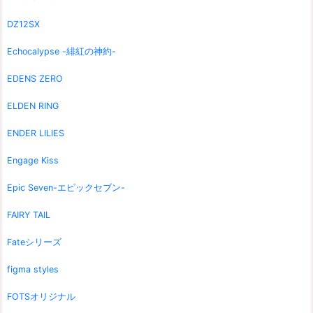
DZ12SX
Echocalypse -緋紅の神約-
EDENS ZERO
ELDEN RING
ENDER LILIES
Engage Kiss
Epic Seven-エピックセブン-
FAIRY TAIL
Fateシリーズ
figma styles
FOTSオリジナル