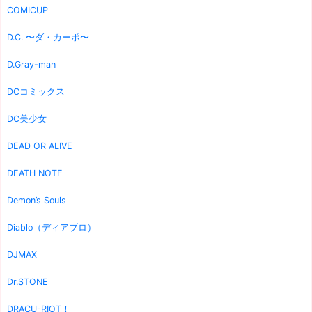
COMICUP
D.C. 〜ダ・カーポ〜
D.Gray-man
DCコミックス
DC美少女
DEAD OR ALIVE
DEATH NOTE
Demon’s Souls
Diablo（ディアブロ）
DJMAX
Dr.STONE
DRACU-RIOT！