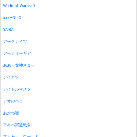
World of Warcraft
xxxHOLiC
YAIBA
アークナイツ
アーテリーギア
ああっ女神さまっ
アイカツ！
アイドルマスター
アオのハコ
あかね噺
アキバ冥途戦争
アクセル・ワールド