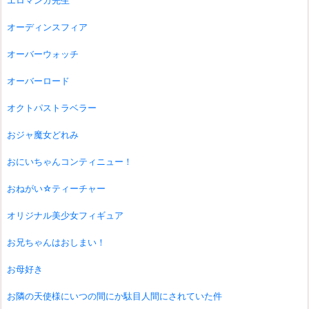
エロマンガ先生
オーディンスフィア
オーバーウォッチ
オーバーロード
オクトパストラベラー
おジャ魔女どれみ
おにいちゃんコンティニュー！
おねがい☆ティーチャー
オリジナル美少女フィギュア
お兄ちゃんはおしまい！
お母好き
お隣の天使様にいつの間にか駄目人間にされていた件