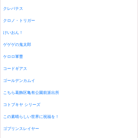
クレバテス
クロノ・トリガー
けいおん！
ゲゲゲの鬼太郎
ケロロ軍曹
コードギアス
ゴールデンカムイ
こちら葛飾区亀有公園前派出所
コトブキヤ シリーズ
この素晴らしい世界に祝福を！
ゴブリンスレイヤー