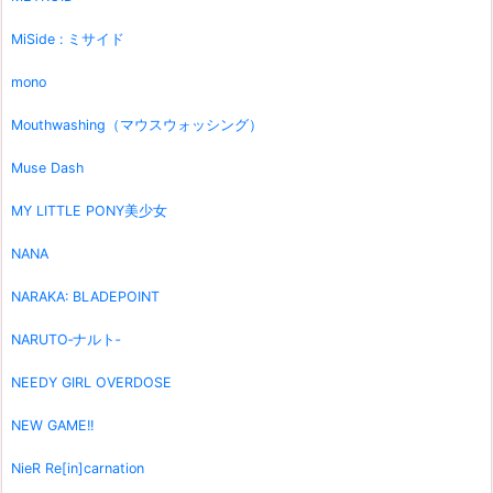
MiSide : ミサイド
mono
Mouthwashing（マウスウォッシング）
Muse Dash
MY LITTLE PONY美少女
NANA
NARAKA: BLADEPOINT
NARUTO‐ナルト‐
NEEDY GIRL OVERDOSE
NEW GAME!!
NieR Re[in]carnation