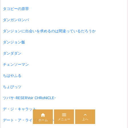
タコピーの原罪
ダンガンロンパ
ダンジョンに出会いを求めるのは間違っているだろうか
ダンジョン飯
ダンダダン
チェンソーマン
ちはやふる
ちょびっツ
ツバサ-RESERVoir CHRoNiCLE-
デ・ジ・キャラット



メニュー
上へ
デート・ア・ライブ＆バレット
ホーム