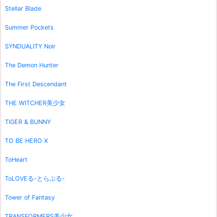
Stellar Blade
Summer Pockets
SYNDUALITY Noir
The Demon Hunter
The First Descendant
THE WITCHER美少女
TIGER & BUNNY
TO BE HERO X
ToHeart
ToLOVEる-とらぶる-
Tower of Fantasy
TRANSFORMERS美少女