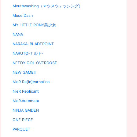
Mouthwashing（マウスウォッシング）
Muse Dash
MY LITTLE PONY美少女
NANA
NARAKA: BLADEPOINT
NARUTO‐ナルト‐
NEEDY GIRL OVERDOSE
NEW GAME!!
NieR Re[in]carnation
NieR Replicant
NieR:Automata
NINJA GAIDEN
ONE PIECE
PARQUET