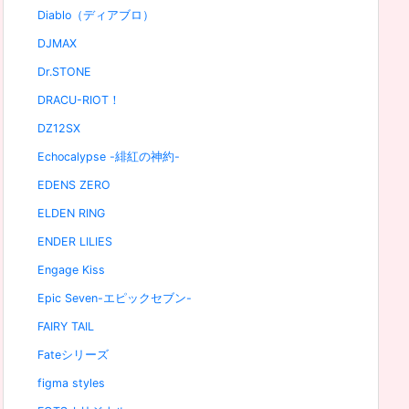
Diablo（ディアブロ）
DJMAX
Dr.STONE
DRACU-RIOT！
DZ12SX
Echocalypse -緋紅の神約-
EDENS ZERO
ELDEN RING
ENDER LILIES
Engage Kiss
Epic Seven-エピックセブン-
FAIRY TAIL
Fateシリーズ
figma styles