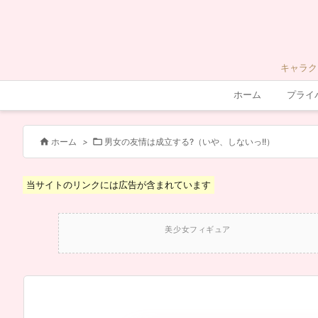
キャラク
ホーム
プライ


ホーム
>
男女の友情は成立する?（いや、しないっ!!）
当サイトのリンクには広告が含まれています
美少女フィギュア