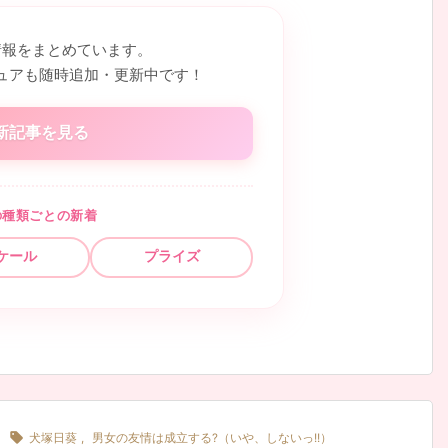
情報をまとめています。
ュアも随時追加・更新中です！
新記事を見る
の種類ごとの新着
ケール
プライズ

犬塚日葵
,
男女の友情は成立する?（いや、しないっ!!）