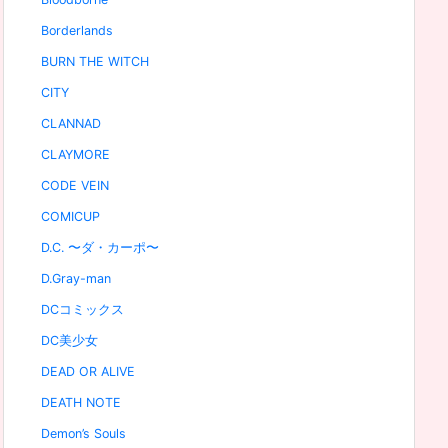
Borderlands
BURN THE WITCH
CITY
CLANNAD
CLAYMORE
CODE VEIN
COMICUP
D.C. 〜ダ・カーポ〜
D.Gray-man
DCコミックス
DC美少女
DEAD OR ALIVE
DEATH NOTE
Demon’s Souls