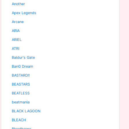
Another
Apex Legends
Arcane
ARIA
ARIEL
ATRI
Baldur's Gate
BanG Dream
BASTARD!!
BEASTARS
BEATLESS
beatmania
BLACK LAGOON
BLEACH
Bloodborne