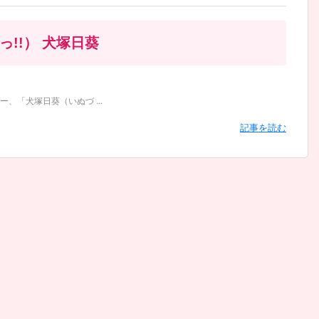
!!） 犬塚日葵
、「犬塚日葵（いぬづ ...
記事を読む