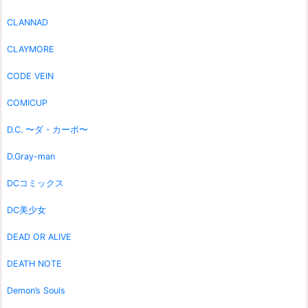
CLANNAD
CLAYMORE
CODE VEIN
COMICUP
D.C. 〜ダ・カーポ〜
D.Gray-man
DCコミックス
DC美少女
DEAD OR ALIVE
DEATH NOTE
Demon’s Souls