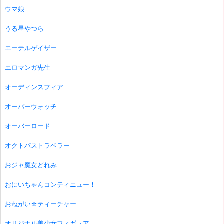
ウマ娘
うる星やつら
エーテルゲイザー
エロマンガ先生
オーディンスフィア
オーバーウォッチ
オーバーロード
オクトパストラベラー
おジャ魔女どれみ
おにいちゃんコンティニュー！
おねがい☆ティーチャー
オリジナル美少女フィギュア