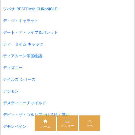
ツバサ-RESERVoir CHRoNiCLE-
デ・ジ・キャラット
デート・ア・ライブ＆バレット
ティータイム キャッツ
ティアムーン帝国物語
ディズニー
テイルズ シリーズ
デジモン
デスティニーチャイルド
デビィ・ザ・コルシファは負けず嫌い



メニュー
上へ
デモンベイン
ホーム