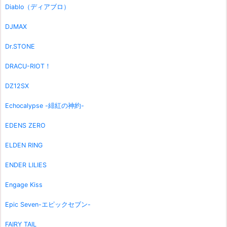
Diablo（ディアブロ）
DJMAX
Dr.STONE
DRACU-RIOT！
DZ12SX
Echocalypse -緋紅の神約-
EDENS ZERO
ELDEN RING
ENDER LILIES
Engage Kiss
Epic Seven-エピックセブン-
FAIRY TAIL