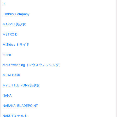
Ib
Limbus Company
MARVEL美少女
METROID
MiSide : ミサイド
mono
Mouthwashing（マウスウォッシング）
Muse Dash
MY LITTLE PONY美少女
NANA
NARAKA: BLADEPOINT
NARUTO‐ナルト‐