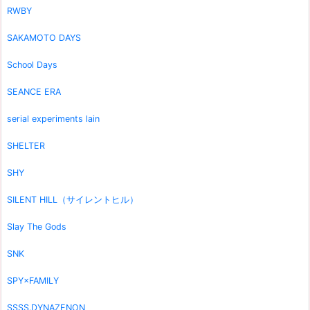
RWBY
SAKAMOTO DAYS
School Days
SEANCE ERA
serial experiments lain
SHELTER
SHY
SILENT HILL（サイレントヒル）
Slay The Gods
SNK
SPY×FAMILY
SSSS.DYNAZENON