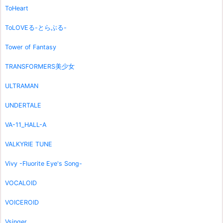
ToHeart
ToLOVEる-とらぶる-
Tower of Fantasy
TRANSFORMERS美少女
ULTRAMAN
UNDERTALE
VA-11_HALL-A
VALKYRIE TUNE
Vivy -Fluorite Eye's Song-
VOCALOID
VOICEROID
Vsinger