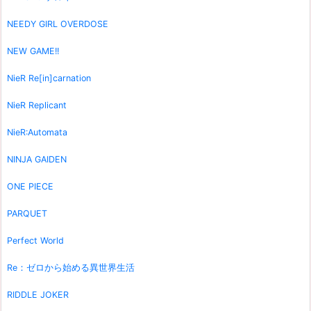
NEEDY GIRL OVERDOSE
NEW GAME!!
NieR Re[in]carnation
NieR Replicant
NieR:Automata
NINJA GAIDEN
ONE PIECE
PARQUET
Perfect World
Re：ゼロから始める異世界生活
RIDDLE JOKER