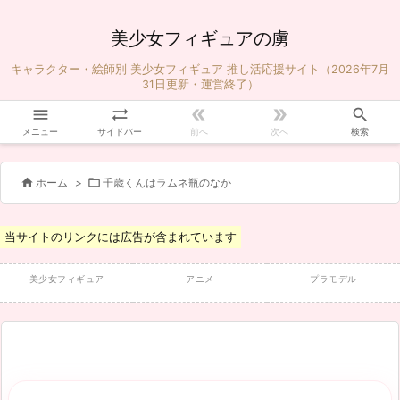
美少女フィギュアの虜
キャラクター・絵師別 美少女フィギュア 推し活応援サイト（2026年7月
31日更新・運営終了）





メニュー
サイドバー
前へ
次へ
検索


ホーム
>
千歳くんはラムネ瓶のなか
当サイトのリンクには広告が含まれています
美少女フィギュア
アニメ
プラモデル