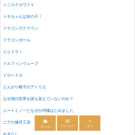
トニカクカワイイ
トモちゃんは女の子！
ドラゴンズクラウン
ドラゴンボール
とらドラ！
ドルフィンウェーブ
ドロヘドロ
とんがり帽子のアトリエ
なぜ僕の世界を誰も覚えていないのか？
ニートくノ一となぜか同棲はじめました



ニアの煉丹工房
メニュー
上へ
ホーム
ぬきたし