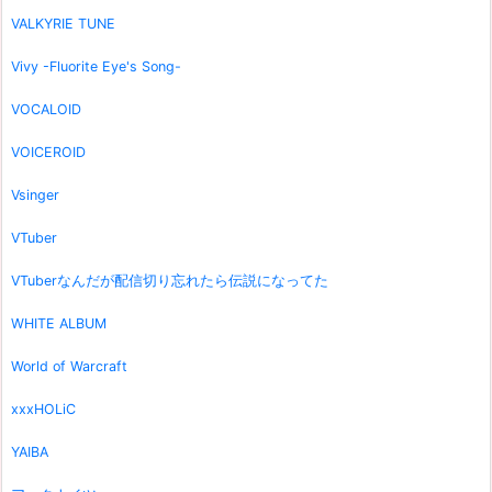
VALKYRIE TUNE
Vivy -Fluorite Eye's Song-
VOCALOID
VOICEROID
Vsinger
VTuber
VTuberなんだが配信切り忘れたら伝説になってた
WHITE ALBUM
World of Warcraft
xxxHOLiC
YAIBA