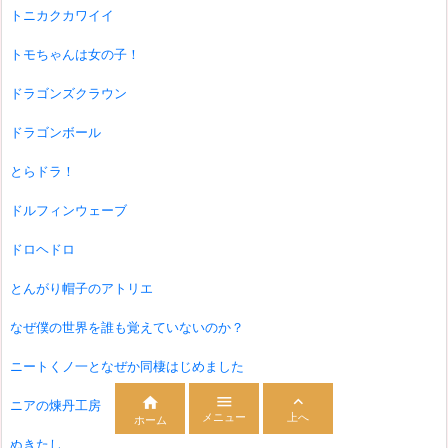
トニカクカワイイ
トモちゃんは女の子！
ドラゴンズクラウン
ドラゴンボール
とらドラ！
ドルフィンウェーブ
ドロヘドロ
とんがり帽子のアトリエ
なぜ僕の世界を誰も覚えていないのか？
ニートくノ一となぜか同棲はじめました



ニアの煉丹工房
メニュー
上へ
ホーム
ぬきたし