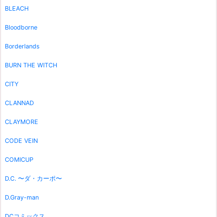
BLEACH
Bloodborne
Borderlands
BURN THE WITCH
CITY
CLANNAD
CLAYMORE
CODE VEIN
COMICUP
D.C. 〜ダ・カーポ〜
D.Gray-man
DCコミックス