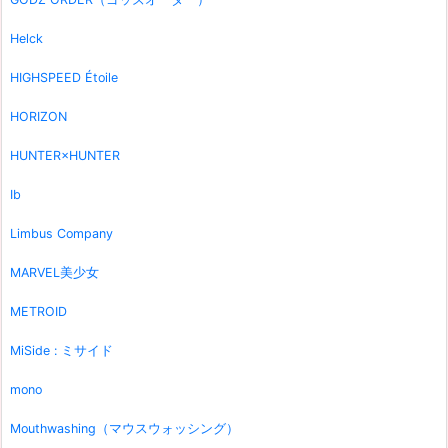
Helck
HIGHSPEED Étoile
HORIZON
HUNTER×HUNTER
Ib
Limbus Company
MARVEL美少女
METROID
MiSide : ミサイド
mono
Mouthwashing（マウスウォッシング）