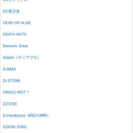
DC美少女
DEAD OR ALIVE
DEATH NOTE
Demon’s Souls
Diablo（ディアブロ）
DJMAX
Dr.STONE
DRACU-RIOT！
DZ12SX
Echocalypse -緋紅の神約-
EDENS ZERO