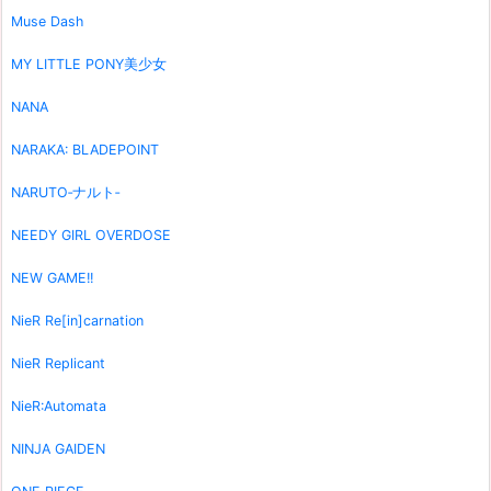
Muse Dash
MY LITTLE PONY美少女
NANA
NARAKA: BLADEPOINT
NARUTO‐ナルト‐
NEEDY GIRL OVERDOSE
NEW GAME!!
NieR Re[in]carnation
NieR Replicant
NieR:Automata
NINJA GAIDEN