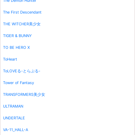
The Demon Hunter
The First Descendant
THE WITCHER美少女
TIGER & BUNNY
TO BE HERO X
ToHeart
ToLOVEる-とらぶる-
Tower of Fantasy
TRANSFORMERS美少女
ULTRAMAN
UNDERTALE
VA-11_HALL-A