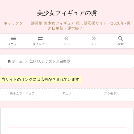
美少女フィギュアの虜
キャラクター・絵師別 美少女フィギュア 推し活応援サイト（2026年7月
31日更新・運営終了）





メニュー
サイドバー
前へ
次へ
検索


ホーム
>
バカとテストと召喚獣
当サイトのリンクには広告が含まれています
美少女フィギュア
アニメ
プラモデル