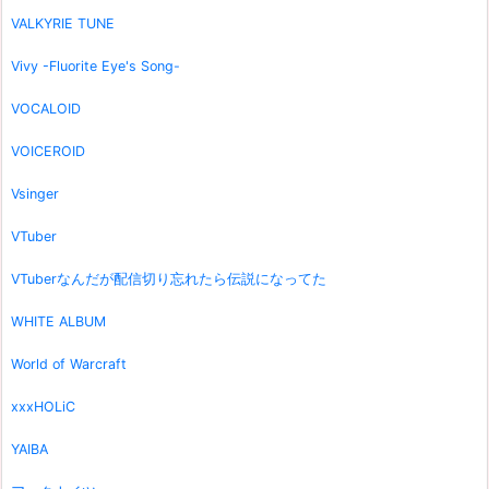
VALKYRIE TUNE
Vivy -Fluorite Eye's Song-
VOCALOID
VOICEROID
Vsinger
VTuber
VTuberなんだが配信切り忘れたら伝説になってた
WHITE ALBUM
World of Warcraft
xxxHOLiC
YAIBA