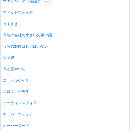
ヴァンパイア（格闘ゲーム）
ウィッチウォッチ
うずまき
うちの会社の小さい先輩の話
うちの師匠はしっぽがない
ウマ娘
うる星やつら
エーテルゲイザー
エロマンガ先生
オーディンスフィア
オーバーウォッチ
オーバーロード