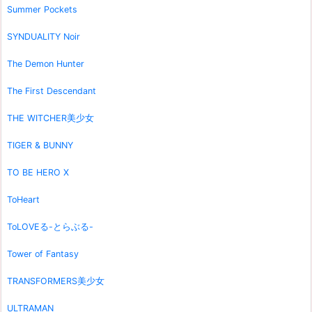
Summer Pockets
SYNDUALITY Noir
The Demon Hunter
The First Descendant
THE WITCHER美少女
TIGER & BUNNY
TO BE HERO X
ToHeart
ToLOVEる-とらぶる-
Tower of Fantasy
TRANSFORMERS美少女
ULTRAMAN