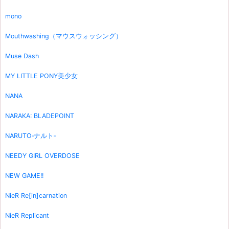
mono
Mouthwashing（マウスウォッシング）
Muse Dash
MY LITTLE PONY美少女
NANA
NARAKA: BLADEPOINT
NARUTO‐ナルト‐
NEEDY GIRL OVERDOSE
NEW GAME!!
NieR Re[in]carnation
NieR Replicant