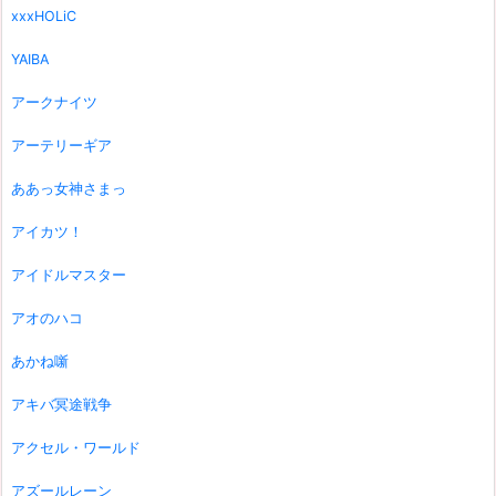
xxxHOLiC
YAIBA
アークナイツ
アーテリーギア
ああっ女神さまっ
アイカツ！
アイドルマスター
アオのハコ
あかね噺
アキバ冥途戦争
アクセル・ワールド
アズールレーン