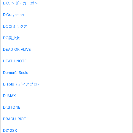
D.C. 〜ダ・カーポ〜
D.Gray-man
DCコミックス
DC美少女
DEAD OR ALIVE
DEATH NOTE
Demon’s Souls
Diablo（ディアブロ）
DJMAX
Dr.STONE
DRACU-RIOT！
DZ12SX