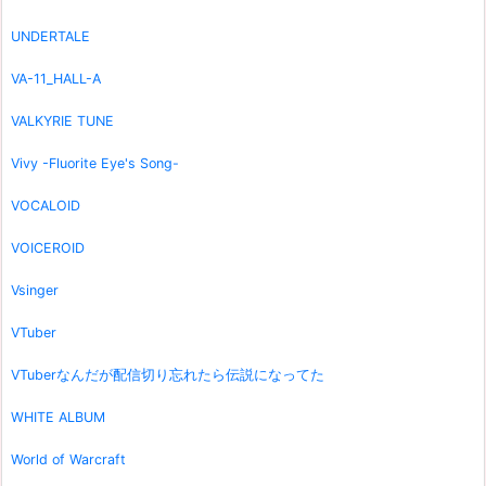
UNDERTALE
VA-11_HALL-A
VALKYRIE TUNE
Vivy -Fluorite Eye's Song-
VOCALOID
VOICEROID
Vsinger
VTuber
VTuberなんだが配信切り忘れたら伝説になってた
WHITE ALBUM
World of Warcraft