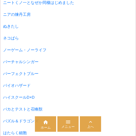
ニートくノ一となぜか同棲はじめました
ニアの煉丹工房
ぬきたし
ネコぱら
ノーゲーム・ノーライフ
バーチャルシンガー
パーフェクトブルー
バイオハザード
ハイスクールD×D
バカとテストと召喚獣
パズル＆ドラゴンズ



メニュー
上へ
ホーム
はたらく細胞