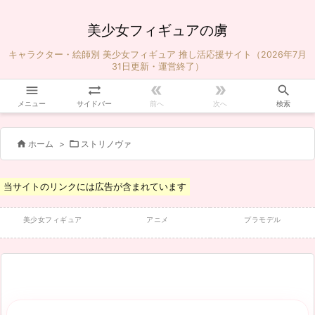
美少女フィギュアの虜
キャラクター・絵師別 美少女フィギュア 推し活応援サイト（2026年7月
31日更新・運営終了）





メニュー
サイドバー
前へ
次へ
検索


ホーム
>
ストリノヴァ
当サイトのリンクには広告が含まれています
美少女フィギュア
アニメ
プラモデル