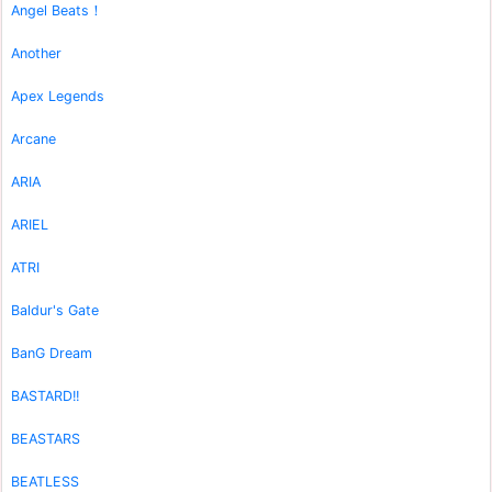
Angel Beats！
Another
Apex Legends
Arcane
ARIA
ARIEL
ATRI
Baldur's Gate
BanG Dream
BASTARD!!
BEASTARS
BEATLESS