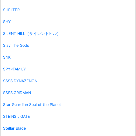
SHELTER
SHY
SILENT HILL（サイレントヒル）
Slay The Gods
SNK
SPY×FAMILY
SSSS.DYNAZENON
SSSS.GRIDMAN
Star Guardian Soul of the Planet
STEINS；GATE
Stellar Blade